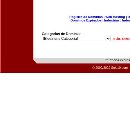
Registro de Dominios
|
Web Hosting
|
D
Dominios Expirados
|
Industrias
|
Indu
Categorías de Dominio:
[Pág. princi
** Precios expre
© 2002/2022 Solo10.com