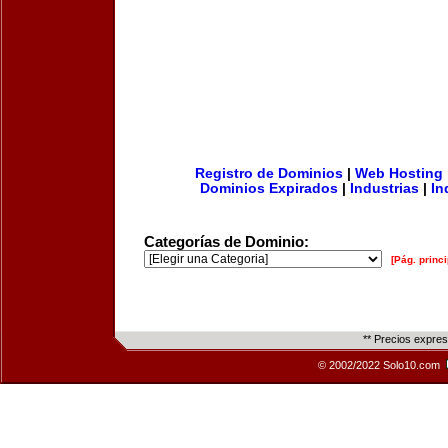
Registro de Dominios
|
Web Hosting
Dominios Expirados
|
Industrias
|
In
Categorías de Dominio:
[Pág. princi
** Precios expre
© 2002/2022 Solo10.com