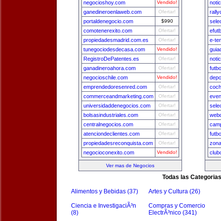
negocioshoy.com
Vendido!
noti
ganedineroenlaweb.com
Ofertar!
rall
portaldenegocio.com
$990
sele
comotenerexito.com
Ofertar!
efut
propiedadesmadrid.com.es
Ofertar!
e-te
tunegociodesdecasa.com
Vendido!
guia
RegistroDePatentes.es
Ofertar!
noti
ganadineroahora.com
Ofertar!
futb
negocioschile.com
Vendido!
depo
emprendedoresenred.com
Ofertar!
coch
commerceandmarketing.com
Ofertar!
even
universidaddenegocios.com
Ofertar!
sele
bolsasindustriales.com
Ofertar!
webd
centralnegocios.com
Ofertar!
camp
atenciondeclientes.com
Ofertar!
futb
propiedadesreconquista.com
Ofertar!
zon
negocioconexito.com
Vendido!
club
Ver mas de Negocios
Todas las Categoria
Alimentos y Bebidas (37)
Artes y Cultura (26)
Ciencia e InvestigaciÃ³n
Compras y Comercio
(8)
ElectrÃ³nico (341)