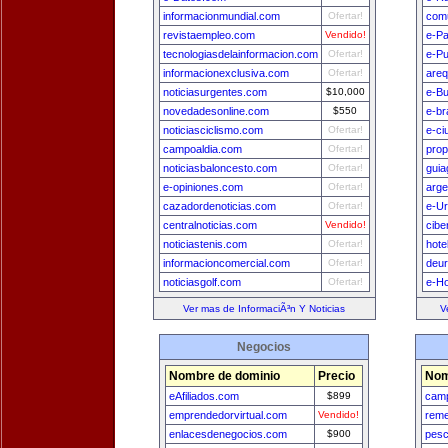
informacionmundial.com
Ofertar!
comu
revistaempleo.com
Vendido!
e-P
tecnologiasdelainformacion.com
Ofertar!
e-Pu
informacionexclusiva.com
Ofertar!
areq
noticiasurgentes.com
$10,000
e-B
novedadesonline.com
$550
e-br
noticiasciclismo.com
Ofertar!
e-ci
campoaldia.com
Ofertar!
prop
noticiasbaloncesto.com
Ofertar!
guia
e-opiniones.com
Ofertar!
arge
cazadordenoticias.com
Ofertar!
e-U
centralnoticias.com
Vendido!
cibe
noticiastenis.com
Ofertar!
hote
informacioncomercial.com
Ofertar!
deu
noticiasgolf.com
Ofertar!
e-H
Ver mas de InformaciÃ³n Y Noticias
V
Negocios
Nombre de dominio
Precio
Nom
eAfiliados.com
$899
camp
emprendedorvirtual.com
Vendido!
reme
enlacesdenegocios.com
$900
pesc