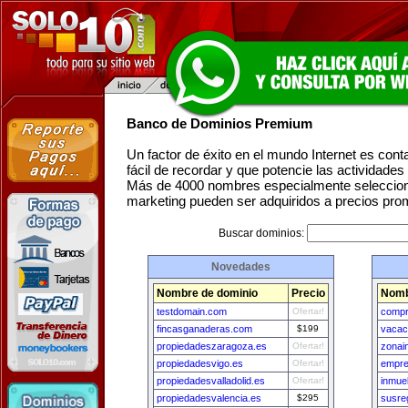
Banco de Dominios Premium
Un factor de éxito en el mundo Internet es con
fácil de recordar y que potencie las actividade
Más de 4000 nombres especialmente seleccion
marketing pueden ser adquiridos a precios pro
Buscar dominios:
Novedades
Nombre de dominio
Precio
Nomb
testdomain.com
Ofertar!
compr
fincasganaderas.com
$199
vacac
propiedadeszaragoza.es
Ofertar!
zonai
propiedadesvigo.es
Ofertar!
empre
propiedadesvalladolid.es
Ofertar!
inmue
propiedadesvalencia.es
$295
susre