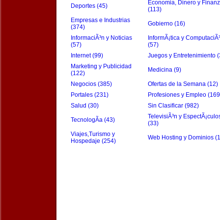
Economia, Dinero y Finan
Deportes (45)
(113)
Empresas e Industrias
Gobierno (16)
(374)
InformaciÃ³n y Noticias
InformÃ¡tica y ComputaciÃ
(57)
(57)
Internet (99)
Juegos y Entretenimiento (
Marketing y Publicidad
Medicina (9)
(122)
Negocios (385)
Ofertas de la Semana (12)
Portales (231)
Profesiones y Empleo (169
Salud (30)
Sin Clasificar (982)
TelevisiÃ³n y EspectÃ¡culo
TecnologÃ­a (43)
(33)
Viajes,Turismo y
Web Hosting y Dominios (
Hospedaje (254)